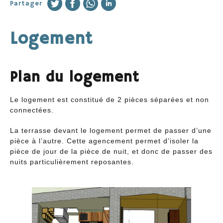
Partager
Nos offres
Logement
Location du Gîte
Escalade-grimpe
Plan du logement
Séjours VTT Enduro-DH-VTTAE-gravel
Etape Gravel / cyclotourisme
Le logement est constitué de 2 pièces séparées et non
connectées.
Séminaires et festivités
La terrasse devant le logement permet de passer d’une
Campements
pièce à l’autre. Cette agencement permet d’isoler la
pièce de jour de la pièce de nuit, et donc de passer des
nuits particulièrement reposantes.
Tarifs et Réservations