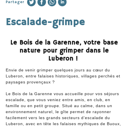
Partager
Nos offres
Escalade-grimpe
Location du Gîte
Escalade-grimpe
Le Bois de la Garenne, votre base
Séjours VTT Enduro-DH-VTTAE-gravel
nature pour grimper dans le
Etape Gravel / cyclotourisme
Luberon !
Séminaires et festivités
Envie de venir grimper quelques jours au cœur du
Campements
Luberon, entre falaises historiques, villages perchés et
paysages provençaux ?
Le Bois de la Garenne vous accueille pour vos séjours
Tarifs et Réservations
escalade, que vous veniez entre amis, en club, en
famille ou en petit groupe. Situé au calme, dans un
environnement naturel, le gîte permet de rayonner
facilement vers les grands secteurs d’escalade du
Luberon, avec en tête les falaises mythiques de Buoux,